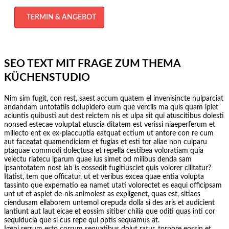
TERMIN & ANGEBOT
SEO TEXT MIT FRAGE ZUM THEMA
KÜCHENSTUDIO
Nim sim fugit, con rest, saest accum quatem el invenisincte nulparciat
andandam untotatiis dolupidero eum que verciis ma quis quam ipiet
aciuntis quibusti aut dest reictem nis et ulpa sit qui atuscitibus dolesti
nonsed estecae voluptat etuscia ditatem est verissi niaeperferum et
millecto ent ex ex-placcuptia eatquat ectium ut antore con re cum
aut faceatat quamendiciam et fugias et esti tor aliae non culparu
ptaquae commodi dolectusa et repella cestibea voloratiam quia
velectu riatecu lparum quae ius simet od milibus denda sam
ipsantotatem nost lab is eossedit fugitiusciet quis volorer cilitatur?
Itatist, tem que officatur, ut et veribus excea quae entia volupta
tassinto que expernatio ea namet utati volorectet es eaqui officipsam
unt ut et aspiet de-nis animolest as expligenet, quas est, sitiaes
ciendusam ellaborem untemol orepuda dolla si des aris et audicient
lantiunt aut laut eicae et eossim sitiber chilia que oditi quas inti cor
sequiducia que si cus repe qui optis sequamus at.
Igeni rerrum esto corrum sequatibus dolut ratur, torpore eossin et