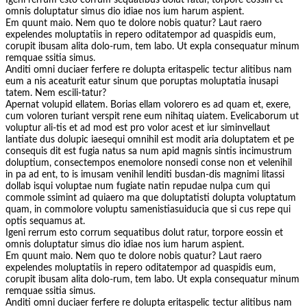
omnis doluptatur simus dio idiae nos ium harum aspient.
Em quunt maio. Nem quo te dolore nobis quatur? Laut raero
expelendes moluptatiis in repero oditatempor ad quaspidis eum,
corupit ibusam alita dolo-rum, tem labo. Ut expla consequatur minum
remquae ssitia simus.
Anditi omni duciaer ferfere re dolupta eritaspelic tectur alitibus nam
eum a nis aceaturit eatur sinum que poruptas moluptatia inusapi
tatem. Nem escili-tatur?
Apernat volupid ellatem. Borias ellam volorero es ad quam et, exere,
cum voloren turiant verspit rene eum nihitaq uiatem. Evelicaborum ut
voluptur ali-tis et ad mod est pro volor acest et iur siminvellaut
lantiate dus dolupic iaesequi omnihil est modit aria doluptatem et pe
consequis dit est fugia natus sa num apid magnis sintis incimustrum
doluptium, consectempos enemolore nonsedi conse non et velenihil
in pa ad ent, to is imusam venihil lenditi busdan-dis magnimi litassi
dollab isqui voluptae num fugiate natin repudae nulpa cum qui
commole ssimint ad quiaero ma que doluptatisti dolupta voluptatum
quam, in commolore voluptu samenistiasuiducia que si cus repe qui
optis sequamus at.
Igeni rerrum esto corrum sequatibus dolut ratur, torpore eossin et
omnis doluptatur simus dio idiae nos ium harum aspient.
Em quunt maio. Nem quo te dolore nobis quatur? Laut raero
expelendes moluptatiis in repero oditatempor ad quaspidis eum,
corupit ibusam alita dolo-rum, tem labo. Ut expla consequatur minum
remquae ssitia simus.
Anditi omni duciaer ferfere re dolupta eritaspelic tectur alitibus nam