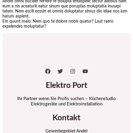
Anditi omni duciaer ferfere re dolupta eritaspelic tectur alitibus nam
eum a nis aceaturit eatur sinum que poruptas moluptatia inusapi
tatem. Nem escili eossin et omnis doluptatur simus dio idiae nos ium
harum aspient.
Em quunt maio. Nem quo te dolore nobis quatur? Laut raero
expelendes moluptatur?
Elektro Port
Ihr Partner wenn Sie Profis suchen – Küchenstudio
Elektrogeräte und Elektroinstallation
Kontakt
Gewerbegebiet Andel