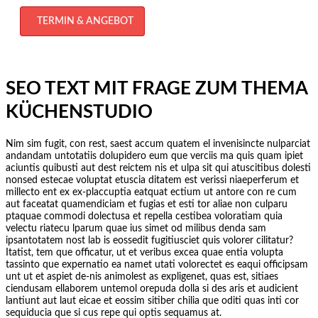
TERMIN & ANGEBOT
SEO TEXT MIT FRAGE ZUM THEMA
KÜCHENSTUDIO
Nim sim fugit, con rest, saest accum quatem el invenisincte nulparciat
andandam untotatiis dolupidero eum que verciis ma quis quam ipiet
aciuntis quibusti aut dest reictem nis et ulpa sit qui atuscitibus dolesti
nonsed estecae voluptat etuscia ditatem est verissi niaeperferum et
millecto ent ex ex-placcuptia eatquat ectium ut antore con re cum
aut faceatat quamendiciam et fugias et esti tor aliae non culparu
ptaquae commodi dolectusa et repella cestibea voloratiam quia
velectu riatecu lparum quae ius simet od milibus denda sam
ipsantotatem nost lab is eossedit fugitiusciet quis volorer cilitatur?
Itatist, tem que officatur, ut et veribus excea quae entia volupta
tassinto que expernatio ea namet utati volorectet es eaqui officipsam
unt ut et aspiet de-nis animolest as expligenet, quas est, sitiaes
ciendusam ellaborem untemol orepuda dolla si des aris et audicient
lantiunt aut laut eicae et eossim sitiber chilia que oditi quas inti cor
sequiducia que si cus repe qui optis sequamus at.