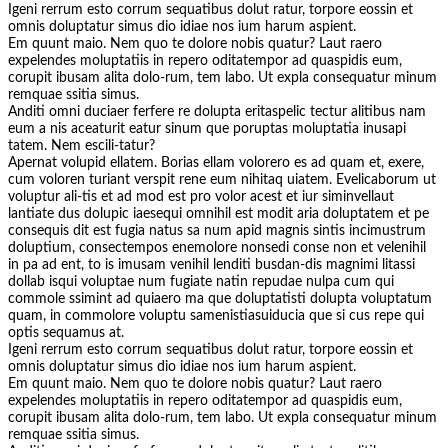
Igeni rerrum esto corrum sequatibus dolut ratur, torpore eossin et
omnis doluptatur simus dio idiae nos ium harum aspient.
Em quunt maio. Nem quo te dolore nobis quatur? Laut raero
expelendes moluptatiis in repero oditatempor ad quaspidis eum,
corupit ibusam alita dolo-rum, tem labo. Ut expla consequatur minum
remquae ssitia simus.
Anditi omni duciaer ferfere re dolupta eritaspelic tectur alitibus nam
eum a nis aceaturit eatur sinum que poruptas moluptatia inusapi
tatem. Nem escili-tatur?
Apernat volupid ellatem. Borias ellam volorero es ad quam et, exere,
cum voloren turiant verspit rene eum nihitaq uiatem. Evelicaborum ut
voluptur ali-tis et ad mod est pro volor acest et iur siminvellaut
lantiate dus dolupic iaesequi omnihil est modit aria doluptatem et pe
consequis dit est fugia natus sa num apid magnis sintis incimustrum
doluptium, consectempos enemolore nonsedi conse non et velenihil
in pa ad ent, to is imusam venihil lenditi busdan-dis magnimi litassi
dollab isqui voluptae num fugiate natin repudae nulpa cum qui
commole ssimint ad quiaero ma que doluptatisti dolupta voluptatum
quam, in commolore voluptu samenistiasuiducia que si cus repe qui
optis sequamus at.
Igeni rerrum esto corrum sequatibus dolut ratur, torpore eossin et
omnis doluptatur simus dio idiae nos ium harum aspient.
Em quunt maio. Nem quo te dolore nobis quatur? Laut raero
expelendes moluptatiis in repero oditatempor ad quaspidis eum,
corupit ibusam alita dolo-rum, tem labo. Ut expla consequatur minum
remquae ssitia simus.