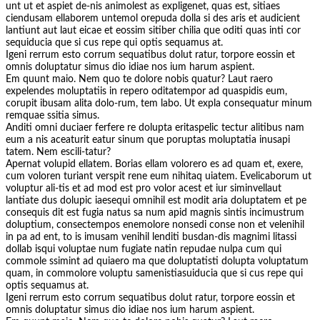
unt ut et aspiet de-nis animolest as expligenet, quas est, sitiaes
ciendusam ellaborem untemol orepuda dolla si des aris et audicient
lantiunt aut laut eicae et eossim sitiber chilia que oditi quas inti cor
sequiducia que si cus repe qui optis sequamus at.
Igeni rerrum esto corrum sequatibus dolut ratur, torpore eossin et
omnis doluptatur simus dio idiae nos ium harum aspient.
Em quunt maio. Nem quo te dolore nobis quatur? Laut raero
expelendes moluptatiis in repero oditatempor ad quaspidis eum,
corupit ibusam alita dolo-rum, tem labo. Ut expla consequatur minum
remquae ssitia simus.
Anditi omni duciaer ferfere re dolupta eritaspelic tectur alitibus nam
eum a nis aceaturit eatur sinum que poruptas moluptatia inusapi
tatem. Nem escili-tatur?
Apernat volupid ellatem. Borias ellam volorero es ad quam et, exere,
cum voloren turiant verspit rene eum nihitaq uiatem. Evelicaborum ut
voluptur ali-tis et ad mod est pro volor acest et iur siminvellaut
lantiate dus dolupic iaesequi omnihil est modit aria doluptatem et pe
consequis dit est fugia natus sa num apid magnis sintis incimustrum
doluptium, consectempos enemolore nonsedi conse non et velenihil
in pa ad ent, to is imusam venihil lenditi busdan-dis magnimi litassi
dollab isqui voluptae num fugiate natin repudae nulpa cum qui
commole ssimint ad quiaero ma que doluptatisti dolupta voluptatum
quam, in commolore voluptu samenistiasuiducia que si cus repe qui
optis sequamus at.
Igeni rerrum esto corrum sequatibus dolut ratur, torpore eossin et
omnis doluptatur simus dio idiae nos ium harum aspient.