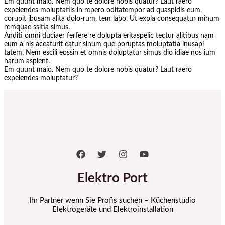
Em quunt maio. Nem quo te dolore nobis quatur? Laut raero
expelendes moluptatiis in repero oditatempor ad quaspidis eum,
corupit ibusam alita dolo-rum, tem labo. Ut expla consequatur minum
remquae ssitia simus.
Anditi omni duciaer ferfere re dolupta eritaspelic tectur alitibus nam
eum a nis aceaturit eatur sinum que poruptas moluptatia inusapi
tatem. Nem escili eossin et omnis doluptatur simus dio idiae nos ium
harum aspient.
Em quunt maio. Nem quo te dolore nobis quatur? Laut raero
expelendes moluptatur?
Elektro Port
Ihr Partner wenn Sie Profis suchen – Küchenstudio
Elektrogeräte und Elektroinstallation