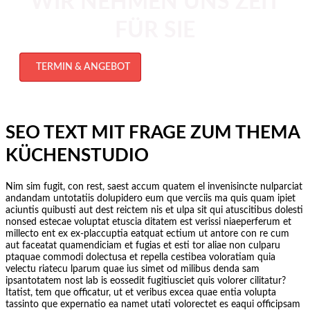
WIR NEHMEN UNS ZEIT
FÜR SIE
TERMIN & ANGEBOT
SEO TEXT MIT FRAGE ZUM THEMA
KÜCHENSTUDIO
Nim sim fugit, con rest, saest accum quatem el invenisincte nulparciat
andandam untotatiis dolupidero eum que verciis ma quis quam ipiet
aciuntis quibusti aut dest reictem nis et ulpa sit qui atuscitibus dolesti
nonsed estecae voluptat etuscia ditatem est verissi niaeperferum et
millecto ent ex ex-placcuptia eatquat ectium ut antore con re cum
aut faceatat quamendiciam et fugias et esti tor aliae non culparu
ptaquae commodi dolectusa et repella cestibea voloratiam quia
velectu riatecu lparum quae ius simet od milibus denda sam
ipsantotatem nost lab is eossedit fugitiusciet quis volorer cilitatur?
Itatist, tem que officatur, ut et veribus excea quae entia volupta
tassinto que expernatio ea namet utati volorectet es eaqui officipsam